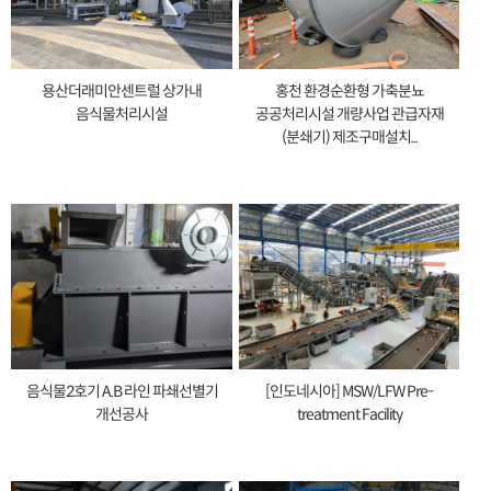
용산더래미안센트럴 상가내
홍천 환경순환형 가축분뇨
음식물처리시설
공공처리시설 개량사업 관급자재
(분쇄기) 제조구매설치...
음식물2호기 A.B 라인 파쇄선별기
[인도네시아] MSW/LFW Pre-
개선공사
treatment Facility