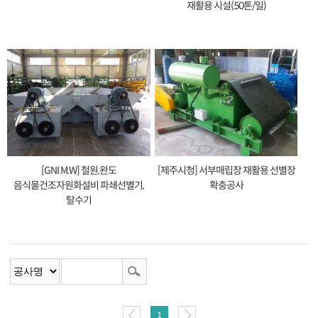
재활용 시설(50톤/일)
[GNI M.W] 철원,완도
[제주시청] 서부매립장 재활용 선별장
음식물건조자원화설비 파쇄선별기,
확충공사
탈수기
1