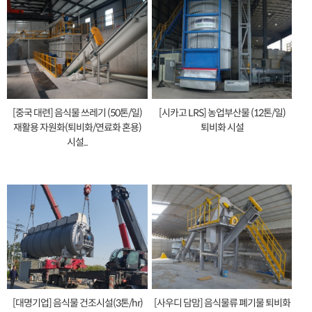
[중국 대련] 음식물 쓰레기 (50톤/일)
[시카고 LRS] 농업부산물 (12톤/일)
재활용 자원화(퇴비화/연료화 혼용)
퇴비화 시설
시설...
[대명기업] 음식물 건조시설(3톤/hr)
[사우디 담맘] 음식물류 폐기물 퇴비화