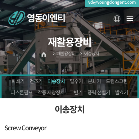
yd@youngdongent.com
재활용장비
재활용장비
이송장치
파쇄기
건조기
이송장치
탈수기
분쇄기
드럼스크린
피스톤펌프
각종 저장장치
교반기
풍력 선별기
발효기
이송장치
Screw Conveyor