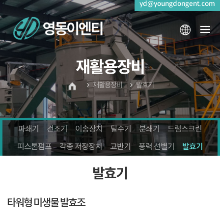
yd@youngdongent.com
재활용장비
재활용장비
발효기
파쇄기
건조기
이송장치
탈수기
분쇄기
드럼스크린
피스톤펌프
각종 저장장치
교반기
풍력 선별기
발효기
발효기
타워형 미생물 발효조